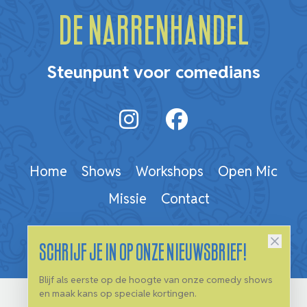
De Narrenhandel
Steunpunt voor comedians
Home
Shows
Workshops
Open Mic
Missie
Contact
Schrijf je in op onze nieuwsbrief!
Blijf als eerste op de hoogte van onze comedy shows
en maak kans op speciale kortingen.