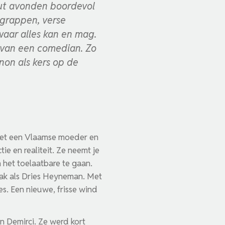
ut avonden boordevol
grappen, verse
waar alles kan en mag.
r van een comedian. Zo
on als kers op de
 met een Vlaamse moeder en
e en realiteit. Ze neemt je
 het toelaatbare te gaan.
bak als Dries Heyneman. Met
es. Een nieuwe, frisse wind
 Demirci. Ze werd kort