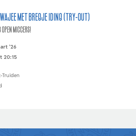
Fwajee met Bregje Iding (try-out)
3 Open Miccers!
art '26
t 20:15
t-Truiden
d