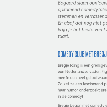
Bogaard slaan opnieuw
opkomend comedytalent
stemmen en verrassend 
En alsof dat nog niet 
krijg je het beste van
taart.
Comedy Club met Bregj
Bregje Iding is een grensge
een Nederlandse vader. Figu
mee in een heel geloofwaard
Zo zet ze een fascinerend 
haar humor onderzoekt Bregj
in de comedy!
Bregje begon met comedy ei