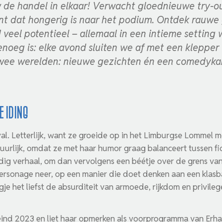
 de handel in elkaar! Verwacht gloednieuwe try-o
 dat hongerig is naar het podium. Ontdek rauwe 
veel potentieel – allemaal in een intieme setting 
genoeg is: elke avond sluiten we af met een kleppe
 twee werelden: nieuwe gezichten én een comedykan
e Iding
val. Letterlijk, want ze groeide op in het Limburgse Lommel
urlijk, omdat ze met haar humor graag balanceert tussen ficti
ig verhaal, om dan vervolgens een béétje over de grens van
personage neer, op een manier die doet denken aan een klas
e het liefst de absurditeit van armoede, rijkdom en privileg
nd 2023 en liet haar opmerken als voorprogramma van Erhan