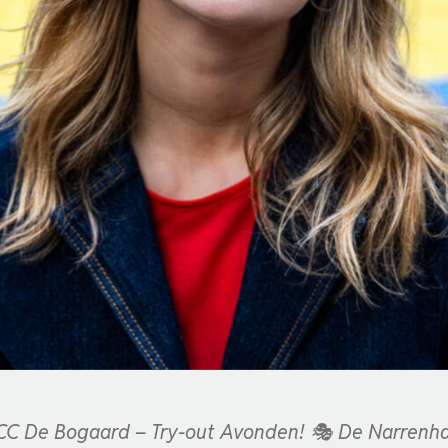
CC De Bogaard – Try-out Avonden! 🎭 De Narrenh