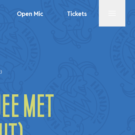
Open Mic
Tickets
Menu
t)
ee met