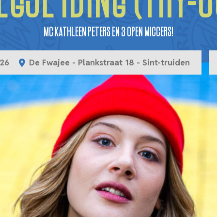
egje Iding (try-o
MC Kathleen Peters en 3 Open Miccers!
'26
De Fwajee - Plankstraat 18 - Sint-truiden