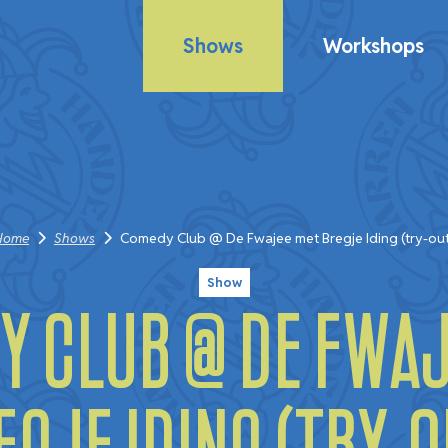
Shows
Workshops
Home
Shows
Comedy Club @ De Fwajee met Bregje Iding (try-ou
Show
y Club @ De Fwaj