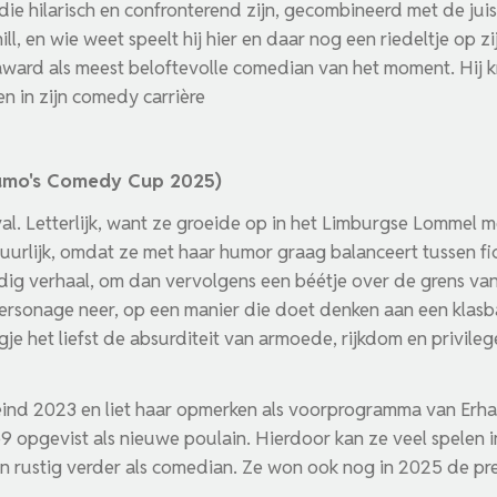
 die hilarisch en confronterend zijn, gecombineerd met de jui
ll, en wie weet speelt hij hier en daar nog een riedeltje op zi
ward als meest beloftevolle comedian van het moment. Hij kr
en in zijn comedy carrière
Humo's Comedy Cup 2025)
val. Letterlijk, want ze groeide op in het Limburgse Lommel
urlijk, omdat ze met haar humor graag balanceert tussen ficti
ig verhaal, om dan vervolgens een béétje over de grens van
personage neer, op een manier die doet denken aan een klas
e het liefst de absurditeit van armoede, rijkdom en privileg
nd 2023 en liet haar opmerken als voorprogramma van Erha
 opgevist als nieuwe poulain. Hierdoor kan ze veel spelen i
n rustig verder als comedian. Ze won ook nog in 2025 de p