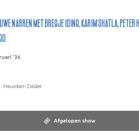
uwe Narren met Bregje Iding, Karim Shatla, Peter 
go
uari '26
 · Heusden-Zolder
Afgelopen show