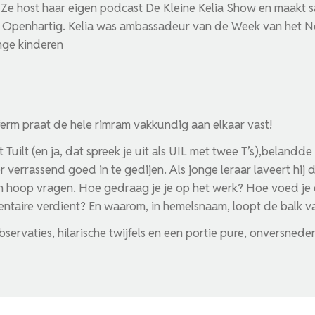
. Ze host haar eigen podcast De Kleine Kelia Show en maakt
Openhartig. Kelia was ambassadeur van de Week van het Ne
nge kinderen
rm praat de hele rimram vakkundig aan elkaar vast!
 Tuilt (en ja, dat spreek je uit als UIL met twee T’s),belandde
r verrassend goed in te gedijen. Als jonge leraar laveert hi
n hoop vragen. Hoe gedraag je je op het werk? Hoe voed je 
entaire verdient? En waarom, in hemelsnaam, loopt de balk v
servaties, hilarische twijfels en een portie pure, onversned