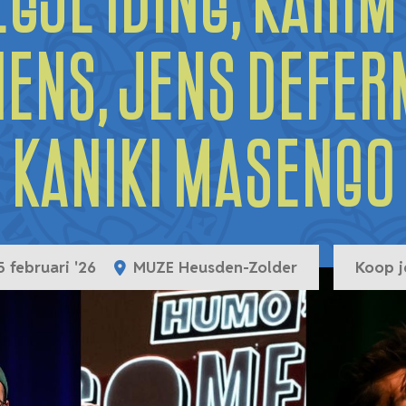
gje Iding, Karim
Hens, Jens Deferm
Kaniki Masengo
 februari '26
MUZE Heusden-Zolder
Koop j