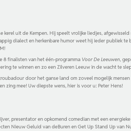
e kerel uit de Kempen. Hij speelt vrolijke liedjes, afgewisse
sappig dialect en herkenbare humor weet hij ieder publiek te 
AM!
de 8 finalisten van het één-programma
Voor De Leeuwen
, ge
evering te winnen en zo een Zilveren Leeuw in de wacht te sle
n troubadour door het ganse land om zoveel mogelijk mensen
 en zing mee! Uw diepste wens, hier is voor u: Peter Hens!
hrijver, presentator en opkomend comedian met een energieke
ajecten Nieuw Geluid van deBuren en Get Up Stand Up van N