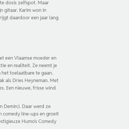
ste dosis zelfspot. Maar
jn gitaar. Karim won in
ijgt daardoor een jaar lang
 met een Vlaamse moeder en
e en realiteit. Ze neemt je
 het toelaatbare te gaan.
bak als Dries Heyneman. Met
es. Een nieuwe, frisse wind
n Demirci. Daar werd ze
n comedy line-ups en groeit
restigieuze Humo's Comedy