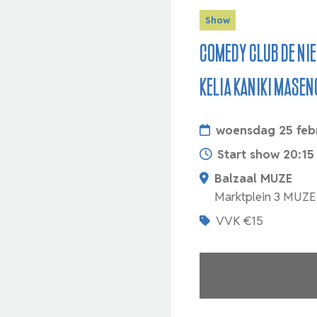
Show
Comedy Club De Nie
Kelia Kaniki Masen
woensdag 25 febr
Start show 20:15
Balzaal MUZE
Marktplein 3 MUZE
VVK €15