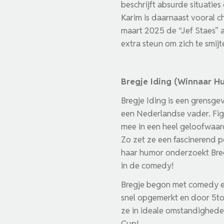
beschrijft absurde situaties
Karim is daarnaast vooral chi
maart 2025 de “Jef Staes” a
extra steun om zich te smijt
Bregje Iding (Winnaar 
Bregje Iding is een grensge
een Nederlandse vader. Figu
mee in een heel geloofwaard
Zo zet ze een fascinerend 
haar humor onderzoekt Bregj
in de comedy!
Bregje begon met comedy ei
snel opgemerkt en door 5to9
ze in ideale omstandighede
Cup!