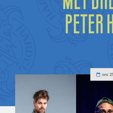
met Bre
Peter 
wo 25