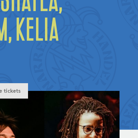
 Shatla,
, Kelia
e tickets