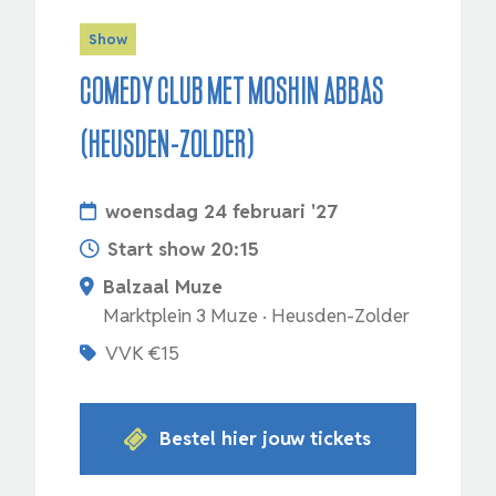
Show
Comedy Club met Moshin Abbas
(HEUSDEN-ZOLDER)
woensdag 24 februari '27
Start show 20:15
Balzaal Muze
Marktplein 3 Muze · Heusden-Zolder
VVK €15
Bestel hier jouw tickets