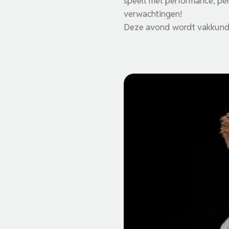
speelt met performance, per
verwachtingen!
Deze avond wordt vakkundi