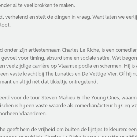
onder al te veel brokken te maken.
 verhalend en stelt de dingen in vraag. Want laten we eerlij
loot.
nd onder zijn artiestennaam Charles Le Riche, is een comedian
evoel voor timing, absurdisme en sociale satire. Wat begon
een veelzijdige carrière op Vlaamse podia en schermen. Hij is 
een vaste kracht bij The Lunatics en De Vettige Vier. Of hij n
armant en altijd nét dat tikkeltje ontregelend.
teerd voor de tour Steven Mahieu & The Young Ones, waarmee
dsdien is hij een vaste waarde als comedian/acteur bij Cirq 
oorheen Vlaanderen.
che geeft hem de vrijheid om buiten de lijntjes te kleuren: e