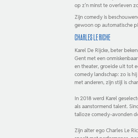
op z’n minst te overleven z
Zijn comedy is beschouwend,
gewoon op automatische pi
Charles le Riche
Karel De Rijcke, beter beke
Gent met een onmiskenbaar g
en theater, groeide uit tot 
comedy landschap: zo is hij 
met anderen, zijn stijl is ch
In 2018 werd Karel geselec
als aanstormend talent. Sin
talloze comedy-avonden d
Zijn alter ego Charles Le Ri