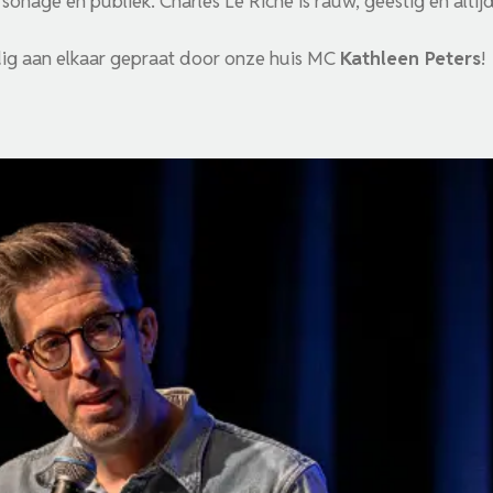
sonage en publiek. Charles Le Riche is rauw, geestig en altij
g aan elkaar gepraat door onze huis MC
Kathleen Peters
!