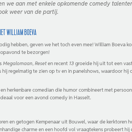
en we aan met enkele opkomende comedy talenten. 
ok weer van de partij.
et William Boeva
 nodig hebben, geven we het toch even mee! William Boeva k
topavond te bezorgen!
ls
Megalomaan
,
Reset
en recent
13
groeide hij uit tot een va
hij regelmatig te zien op tv en in panelshows, waardoor hij 
 en herkenbare comedian die humor combineert met persoonl
deaal voor een avond comedy in Hasselt.
oren en getogen Kempenaar uit Bouwel, waar de kerktoren ho
 onhandige charme en een hoofd vol vraagtekens probeert hij 