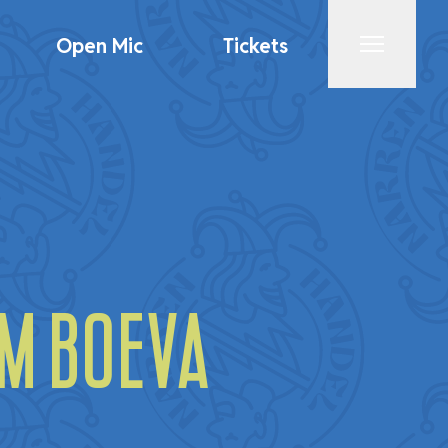
Open Mic
Tickets
Menu
am Boeva