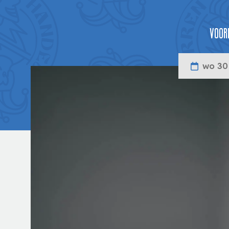
Voorp
wo 30