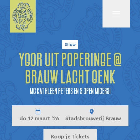
Menu
Show
Ygor uit Poperinge @
Brauw Lacht Genk
MC Kathleen Peters en 3 open micers!
do 12 maart '26
Stadsbrouwerij Brauw
Koop je tickets