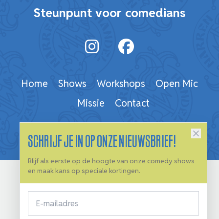
Steunpunt voor comedians
Home
Shows
Workshops
Open Mic
Missie
Contact
Schrijf je in op onze nieuwsbrief!
Blijf als eerste op de hoogte van onze comedy shows
en maak kans op speciale kortingen.