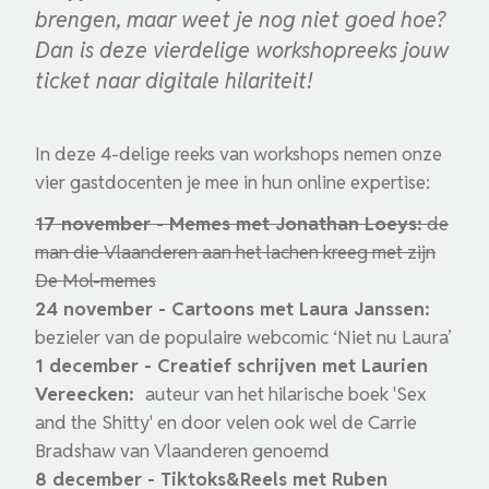
brengen, maar weet je nog niet goed hoe?
Dan is deze vierdelige workshopreeks jouw
ticket naar digitale hilariteit!
In deze 4-delige reeks van workshops nemen onze
vier gastdocenten je mee in hun online expertise:
17 november - Memes met Jonathan Loeys:
de
man die Vlaanderen aan het lachen kreeg met zijn
De Mol-memes
24 november - Cartoons met Laura Janssen:
bezieler van de populaire webcomic ‘Niet nu Laura’
1 december - Creatief schrijven met Laurien
Vereecken:
auteur van het hilarische boek 'Sex
and the Shitty' en door velen ook wel de Carrie
Bradshaw van Vlaanderen genoemd
8 december - Tiktoks&Reels met Ruben