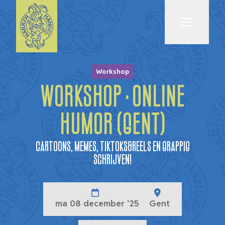
Menu
Workshop
WORKSHOP · ONLINE
HUMOR (GENT)
Cartoons, memes, tiktoks&reels en grappig
schrijven!
ma 08 december '25
Gent